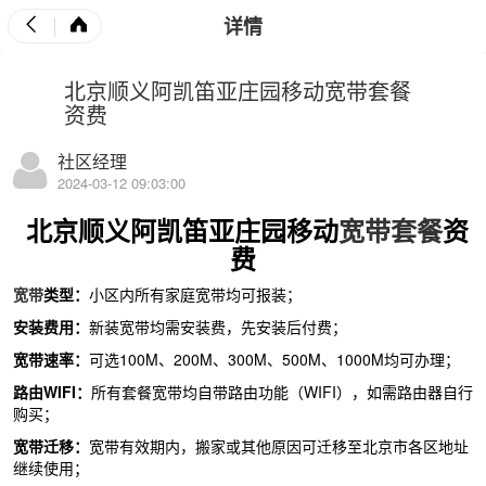
详情
北京顺义阿凯笛亚庄园移动宽带套餐
资费
社区经理
2024-03-12 09:03:00
北京顺义阿凯笛亚庄园移动
宽带套餐
资
费
宽带
类型：
小区内所有家庭宽带均可报装；
安装费用：
新装宽带均需安装费，先安装后付费；
宽带速率：
可选
100M
、
200M
、
300M
、
500M
、
1000M
均可办理；
路由
WIFI
：
所有套餐宽带均自带路由功能（
WIFI
），如需路由器自行
购买；
宽带迁移：
宽带有效期内，搬家或其他原因可迁移至北京市各区地址
继续使用；