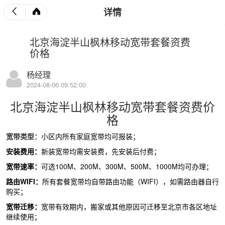
详情
北京海淀半山枫林移动宽带套餐资费
价格
杨经理
2024-08-06 09:52:00
北京海淀半山枫林移动
宽带套餐
资费价
格
宽带
类型：
小区内所有家庭宽带均可报装；
安装费用：
新装宽带均需安装费，先安装后付费；
宽带速率：
可选
100M
、
200M
、
300M
、
500M
、
1000M
均可办理；
路由
WIFI
：
所有套餐宽带均自带路由功能（
WIFI
），如需路由器自行
购买；
宽带迁移：
宽带有效期内，搬家或其他原因可迁移至北京市各区地址
继续使用；