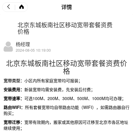
详情
北京东城板南社区移动宽带套餐资费
价格
杨经理
2024-08-05 10:19:00
北京东城板南社区移动
宽带套餐
资费价
格
宽带
类型：
小区内所有家庭宽带均可报装；
安装费用：
新装宽带均需安装费，先安装后付费；
宽带速率：
可选
100M
、
200M
、
300M
、
500M
、
1000M
均可办理；
路由
WIFI
：
所有套餐宽带均自带路由功能（
WIFI
），如需路由器自行
购买；
宽带迁移：
宽带有效期内，搬家或其他原因可迁移至北京市各区地址
继续使用；