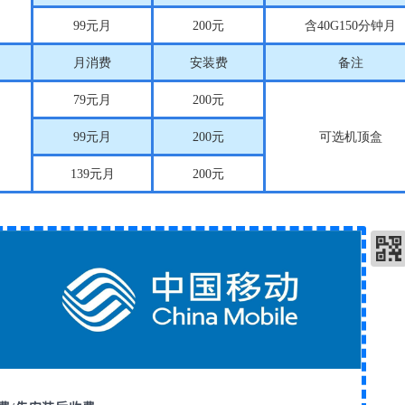
99
元月
200
元
含
40G150
分钟月
月消费
安装费
备注
79
元月
200
元
99
元月
200
元
可选机顶盒
139
元月
200
元