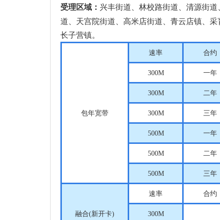
兴丰街道、林校路街道、清源街道
受理区域：
道、天宫院街道、高米店街道、青云店镇、采
长子营镇。
速率
合约
300M
一年
300M
二年
包年宽带
300M
三年
500M
一年
500M
二年
500M
三年
速率
合约
融合
(
新开卡
)
300M