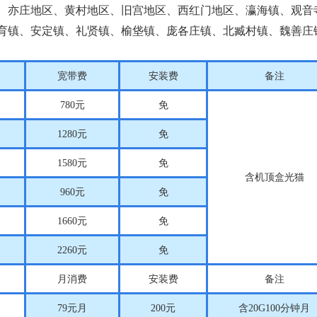
、亦庄地区、黄村地区、旧宫地区、西红门地区、瀛海镇、观音
育镇、安定镇、礼贤镇、榆垡镇、庞各庄镇、北臧村镇、魏善庄
宽带费
安装费
备注
780
元
免
1280
元
免
1580
元
免
含机顶盒光猫
960
元
免
1660
元
免
2260
元
免
月消费
安装费
备注
79
元月
200
元
含
20G100
分钟月